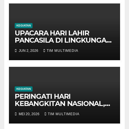
KEGIATAN
UPACARA HARI LAHIR
PANCASILA DI LINGKUNGAN
BMKG SUMATERA SELATAN
JUN 2, 2026
TIM MULTIMEDIA
BERLANGSUNG KHIDMAT
KEGIATAN
PERINGATI HARI
KEBANGKITAN NASIONAL,
BMKG SUMATERA SELATAN
MEI 20, 2026
TIM MULTIMEDIA
TEGUHKAN SEMANGAT
PERSATUAN DAN