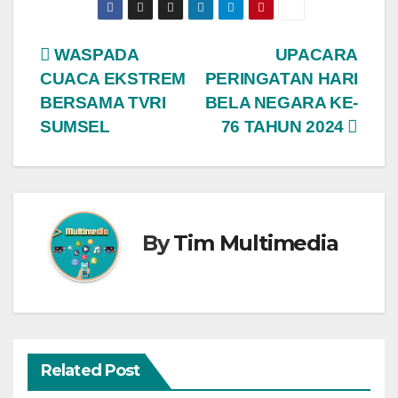
Navigasi
WASPADA
UPACARA
CUACA EKSTREM
PERINGATAN HARI
pos
BERSAMA TVRI
BELA NEGARA KE-
SUMSEL
76 TAHUN 2024
By
Tim Multimedia
Related Post