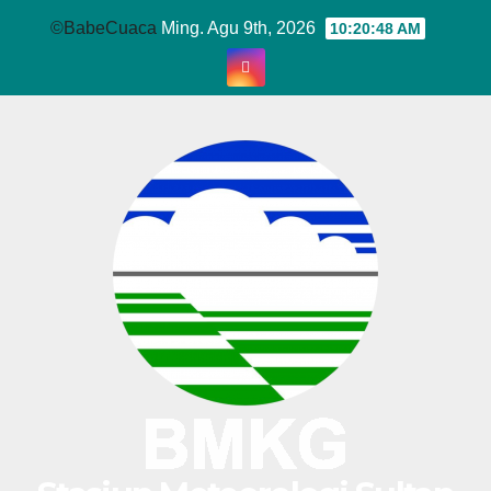
Skip
©BabeCuaca
Ming. Agu 9th, 2026
10:20:49 AM
to
content