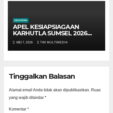
PENGABDIAN
KEGIATAN
APEL KESIAPSIAGAAN
KARHUTLA SUMSEL 2026
DIGELAR, KEPALA BMKG
MEI 7, 2026
TIM MULTIMEDIA
TINJAU UPT DI PALEMBANG
Tinggalkan Balasan
Alamat email Anda tidak akan dipublikasikan.
Ruas
yang wajib ditandai
*
Komentar
*