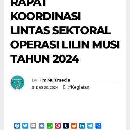
RAPAT
KOORDINASI
LINTAS SEKTORAL
OPERASI LILIN MUSI
TAHUN 2024
By
Tim Multimedia
#Kegiatan
DES 20, 2024
F
T
E
V
W
P
T
R
L
T
S