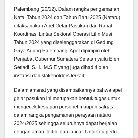
a
w
m
K
h
i
u
e
i
e
h
c
i
a
a
n
m
d
n
l
a
Palembang (20/12), Dalam rangka pengamanan
e
t
i
t
t
b
d
k
e
r
Natal Tahun 2024 dan Tahun Baru 2025 (Nataru)
b
t
l
s
e
l
i
e
g
e
dilaksanakan Apel Gelar Pasukan dan Rapat
o
e
A
r
r
t
d
r
o
r
p
e
I
a
Koordinasi Lintas Sektoral Operasi Lilin Musi
k
p
s
n
m
Tahun 2024 yang diselenggarakan di Gedung
t
Griya Agung Palembang. Apel dipimpin oleh
Penjabat Gubernur Sumatera Selatan yaitu Elen
Setiadi, S.H., M.S.E yang juga dihadiri oleh
instansi dan stakeholders terkait.
Dalam amanat yang disampaikannya bahwa apel
gelar pasukan ini merupakan bentuk tugas untuk
mengecek kesiapan personel maupun satgas
dalam rangka pengamanan perayaan nataru
2024/2025 sehingga seluruhnya dapat berjalan
dengan aman, tertib, dan lancar. Untuk itu perlu