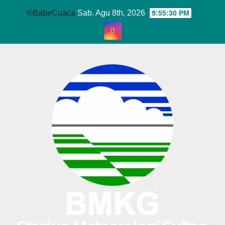
Skip
©BabeCuaca
Sab. Agu 8th, 2026
9:55:31 PM
to
content