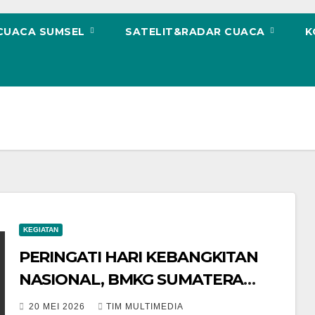
 CUACA SUMSEL
SATELIT&RADAR CUACA
K
KEGIATAN
PERINGATI HARI KEBANGKITAN
NASIONAL, BMKG SUMATERA
SELATAN TEGUHKAN SEMANGAT
20 MEI 2026
TIM MULTIMEDIA