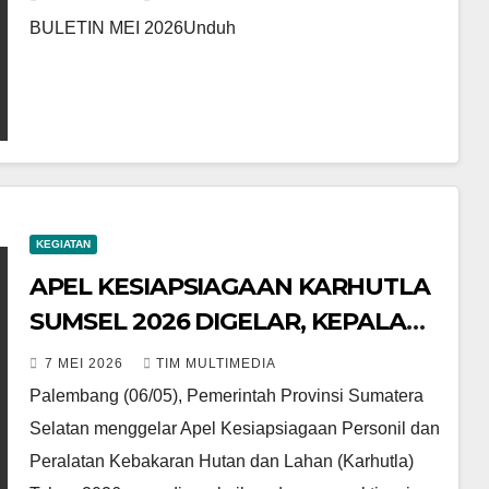
BULETIN MEI 2026Unduh
KEGIATAN
APEL KESIAPSIAGAAN KARHUTLA
SUMSEL 2026 DIGELAR, KEPALA
BMKG TINJAU UPT DI PALEMBANG
7 MEI 2026
TIM MULTIMEDIA
Palembang (06/05), Pemerintah Provinsi Sumatera
Selatan menggelar Apel Kesiapsiagaan Personil dan
Peralatan Kebakaran Hutan dan Lahan (Karhutla)