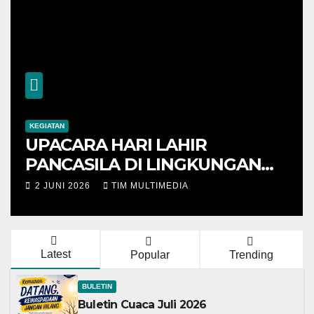
KEGIATAN
UPACARA HARI LAHIR
PANCASILA DI LINGKUNGAN
BMKG SUMATERA SELATAN
2 JUNI 2026
TIM MULTIMEDIA
BERLANGSUNG KHIDMAT
Latest
Popular
Trending
BULETIN
Buletin Cuaca Juli 2026