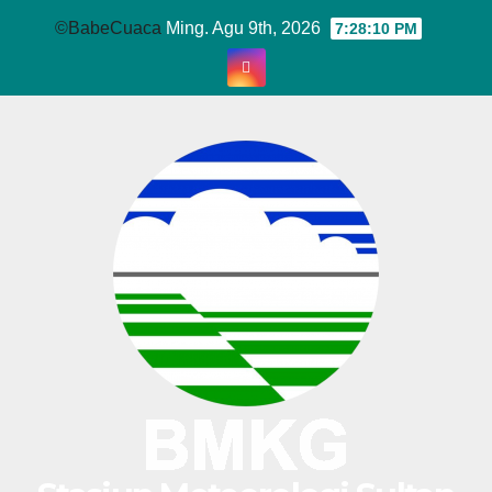
Skip
©BabeCuaca
Ming. Agu 9th, 2026
7:28:11 PM
to
content