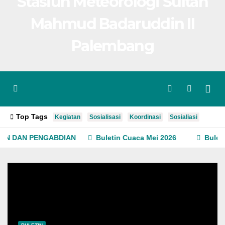
Stasiun Meteorologi Sultan
Mahmud Badaruddin II
Palembang
Top Tags
Kegiatan
Sosialisasi
Koordinasi
Sosialiasi
ENGABDIAN
Buletin Cuaca Mei 2026
Buletin Cuaca Ju