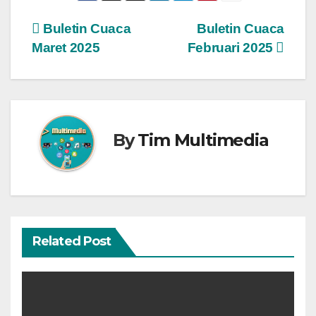
o
e
A
r
r
t
d
r
o
r
p
e
I
a
Navigasi
Buletin Cuaca
Buletin Cuaca
k
p
s
n
m
Maret 2025
Februari 2025
t
pos
By
Tim Multimedia
Related Post